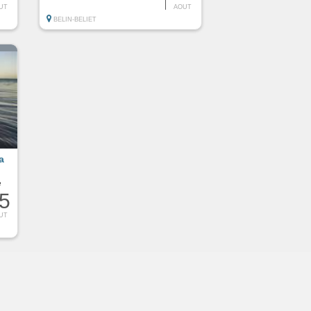
UT
AOUT
BELIN-BELIET
la
e
5
UT