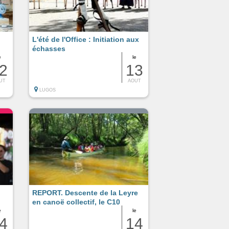
L'été de l'Office : Initiation aux
échasses
e
le
2
13
UT
AOUT
LUGOS
REPORT. Descente de la Leyre
en canoë collectif, le C10
e
le
4
14