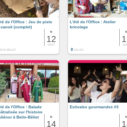
été de l'Office : Jeu de piste
L'été de l'Office : Atelier
 canoë (complet)
bricolage
le
l
12
1
AOUT
AO
BELIN-BELIET
SALLES
été de l'Office : Balade
Estivales gourmandes #3
âtralisée sur l'histoire
Aliénor à Belin-Béliet
le
l
14
1