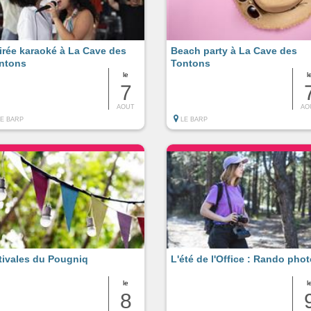
irée karaoké à La Cave des
Beach party à La Cave des
ntons
Tontons
le
l
7
AOUT
AO
LE BARP
LE BARP
tivales du Pougniq
L'été de l'Office : Rando pho
le
l
8