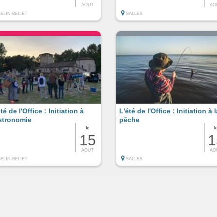
AOUT
AO
BELIN-BELIET
SALLES
té de l'Office : Initiation à
L'été de l'Office : Initiation à 
astronomie
pêche
le
l
15
1
AOUT
AO
BELIN-BELIET
SALLES