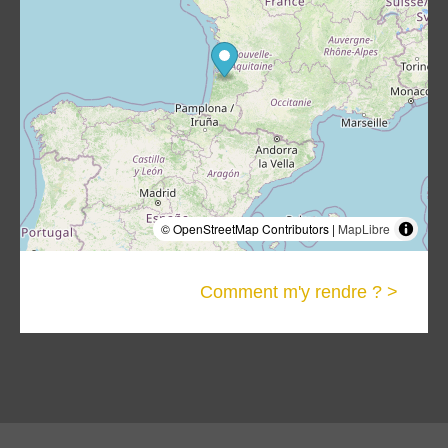
© OpenStreetMap Contributors |
MapLibre
Comment m'y rendre ? >