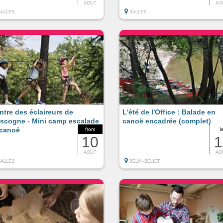
AOUT
AO
SALLES
SALLES
ntre des éclaireurs de
L'été de l'Office : Balade en
scogne - Mini camp escalade
canoë encadrée (complet)
 canoë
from
l
10
1
AOUT
AO
SALLES
BELIN-BELIET