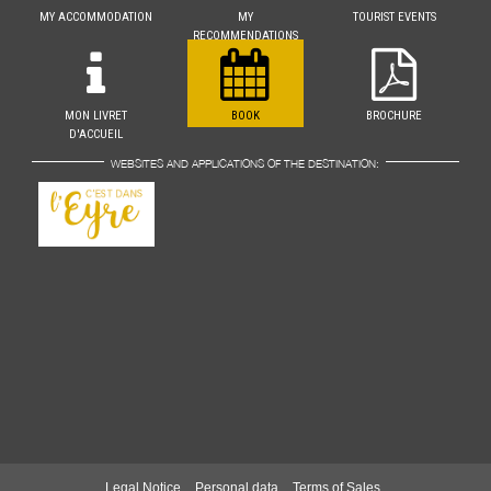
MY ACCOMMODATION
MY
TOURIST EVENTS
RECOMMENDATIONS
MON LIVRET
BOOK
BROCHURE
D'ACCUEIL
WEBSITES AND APPLICATIONS OF THE DESTINATION:
Legal Notice
Personal data
Terms of Sales