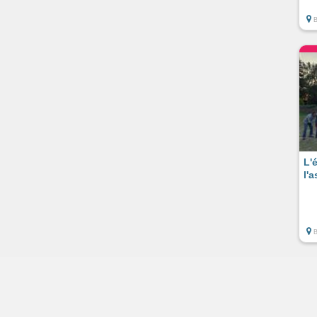
L'é
l'