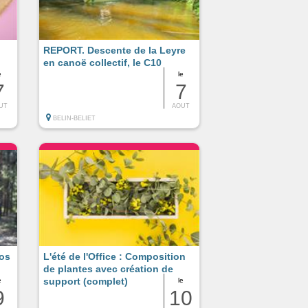
REPORT. Descente de la Leyre
en canoë collectif, le C10
e
le
7
7
UT
AOUT
BELIN-BELIET
tos
L'été de l'Office : Composition
de plantes avec création de
support (complet)
e
le
9
10