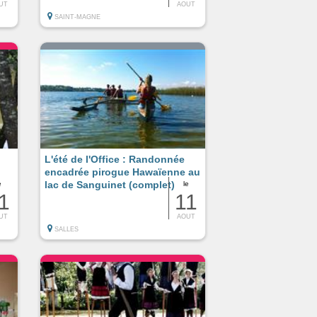
UT
AOUT
SAINT-MAGNE
L'été de l'Office : Randonnée
encadrée pirogue Hawaïenne au
lac de Sanguinet (complet)
e
le
1
11
UT
AOUT
SALLES